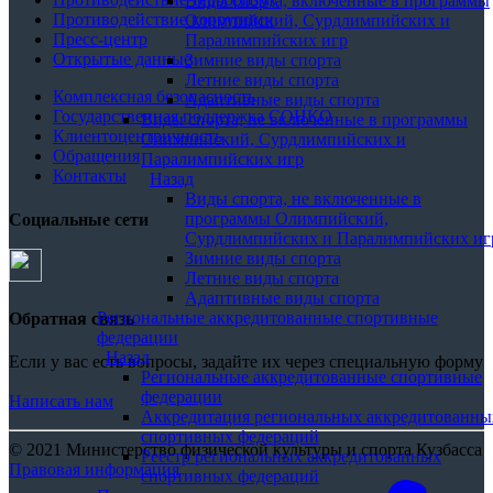
Виды спорта, включенные в программы
Противодействие коррупции
Олимпийский, Сурдлимпийских и
Пресс-центр
Паралимпийских игр
Открытые данные
Зимние виды спорта
Летние виды спорта
Комплексная безопасность
Адаптивные виды спорта
Государственная поддержка СОНКО
Виды спорта, не включенные в программы
Клиентоцентричность
Олимпийский, Сурдлимпийских и
Обращения
Паралимпийских игр
Контакты
Назад
Виды спорта, не включенные в
программы Олимпийский,
Социальные сети
Сурдлимпийских и Паралимпийских иг
Зимние виды спорта
Летние виды спорта
Адаптивные виды спорта
Региональные аккредитованные спортивные
Обратная связь
федерации
Назад
Если у вас есть вопросы, задайте их через специальную форму
Региональные аккредитованные спортивные
федерации
Написать нам
Аккредитация региональных аккредитованны
спортивных федераций
© 2021 Министерство физической культуры и спорта Кузбасса
Реестр региональных аккредитованных
Правовая информация
спортивных федераций