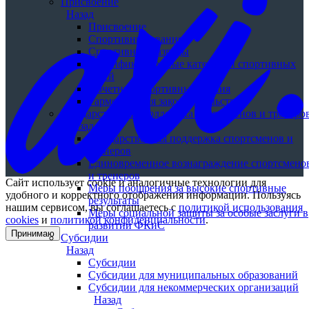
Присвоение
Назад
Присвоение
Спортивные звания
Спортивные разряды
Квалификационные категории спортивных
судей
Почетные спортивные звания
Гармонизация законодательства
Государственная поддержка спортсменов и тренеро
Назад
Государственная поддержка спортсменов и
тренеров
Единовременное вознаграждение спортсмено
и тренеров
Сайт использует cookie и аналогичные технологии для
Меры поощрения за высокие спортивные
удобного и корректного отображения информации. Пользуясь
результаты
нашим сервисом, вы соглашаетесь с
политикой использования
Меры социальной защиты за особые заслуги в
cookies
и
политикой конфиденциальности
.
развитии ФКиС
Принимаю
Субсидии
Назад
Субсидии
Субсидии для муниципальных образований
Субсидии для некоммерческих организаций
Назад