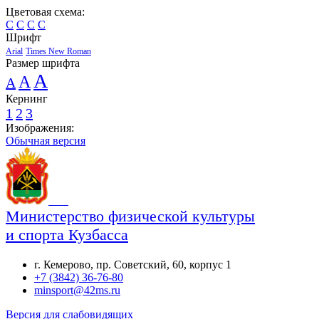
Цветовая схема:
C
C
C
C
Шрифт
Arial
Times New Roman
Размер шрифта
A
A
A
Кернинг
1
2
3
Изображения:
Обычная версия
Министерство физической культуры
и спорта Кузбасса
г. Кемерово, пр. Советский, 60, корпус 1
+7 (3842) 36-76-80
minsport@42ms.ru
Версия для слабовидящих