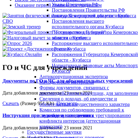
Указы Президента РФ
Оказание первой помощи пострадавшим
Постановления Правительства РФ
Законы Кемеровской области - Кузбасса
Постановления высшего
исполнительного органа Кузбасса
Постановления Губернатора Кемеровск
области - Кузбасса
Распоряжение высшего исполнительног
органа Кузбасса
Распоряжения Губернатора Кемеровской
области - Кузбасса
Нормативные правовые акты Минспорт
ГО и ЧС для учреждений
Кузбасса
Антикоррупционная экспертиза
Документы по ГО и ЧС для образовательных учреждений
Методические материалы
Формы документов, связанных с
Дата добавления документа: 23 июня 2021
противодействием коррупции, для заполнения
Сведения о доходах, об имуществе и
Скачать
(Размер 951 Kb)
Просмотр
обязательствах имущественного характера
Комиссия по соблюдению требований к
служебному поведению и урегулированию
Инструкция при ледоходе и наводнениях
конфликта интересов (аттестационная
комиссия))
Дата добавления документа: 23 июня 2021
Государственные закупки
Информация о результатах проверок