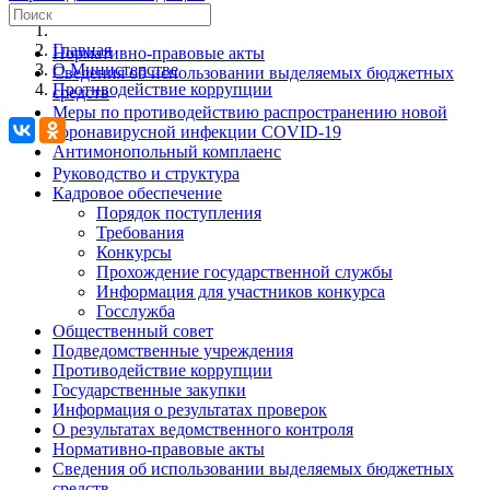
Главная
Нормативно-правовые акты
О Министерстве
Сведения об использовании выделяемых бюджетных
Противодействие коррупции
средств
Меры по противодействию распространению новой
коронавирусной инфекции COVID-19
Антимонопольный комплаенс
Руководство и структура
Кадровое обеспечение
Порядок поступления
Требования
Конкурсы
Прохождение государственной службы
Информация для участников конкурса
Госслужба
Общественный совет
Подведомственные учреждения
Противодействие коррупции
Государственные закупки
Информация о результатах проверок
О результатах ведомственного контроля
Нормативно-правовые акты
Сведения об использовании выделяемых бюджетных
средств