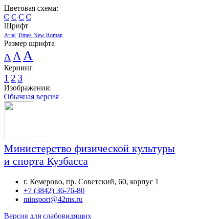
Цветовая схема:
C
C
C
C
Шрифт
Arial
Times New Roman
Размер шрифта
A
A
A
Кернинг
1
2
3
Изображения:
Обычная версия
Министерство физической культуры
и спорта Кузбасса
г. Кемерово, пр. Советский, 60, корпус 1
+7 (3842) 36-76-80
minsport@42ms.ru
Версия для слабовидящих