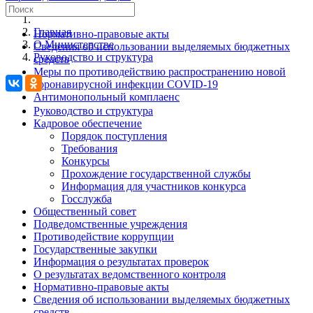
Главная
Нормативно-правовые акты
О Министерстве
Сведения об использовании выделяемых бюджетных
Руководство и структура
средств
Меры по противодействию распространению новой
коронавирусной инфекции COVID-19
Антимонопольный комплаенс
Руководство и структура
Кадровое обеспечение
Порядок поступления
Требования
Конкурсы
Прохождение государственной службы
Информация для участников конкурса
Госслужба
Общественный совет
Подведомственные учреждения
Противодействие коррупции
Государственные закупки
Информация о результатах проверок
О результатах ведомственного контроля
Нормативно-правовые акты
Сведения об использовании выделяемых бюджетных
средств