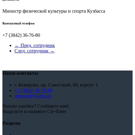
Министр физической культуры и спорта Кузбасса
Контактный телефон
+7 (3842) 36-76-80
← Пред. сотрудник
След. сотрудник →
Наши контакты
г. Кемерово, пр. Советский, 60, корпус 1
+7 (3842) 36-76-80
minsport@42ms.ru
Нашли ошибку? Сообщите нам!
Выделите и нажмите Ctr+Enter
Разделы