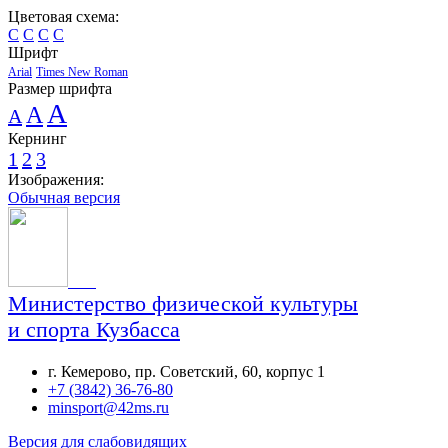
Цветовая схема:
C
C
C
C
Шрифт
Arial
Times New Roman
Размер шрифта
A
A
A
Кернинг
1
2
3
Изображения:
Обычная версия
Министерство физической культуры
и спорта Кузбасса
г. Кемерово, пр. Советский, 60, корпус 1
+7 (3842) 36-76-80
minsport@42ms.ru
Версия для слабовидящих